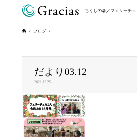
ちくしの森／フェリーチェ
ブログ
Warning
: Invalid argument supplied for foreach() in
/home/r868
だより03.12
だより03.12
2021.12.25