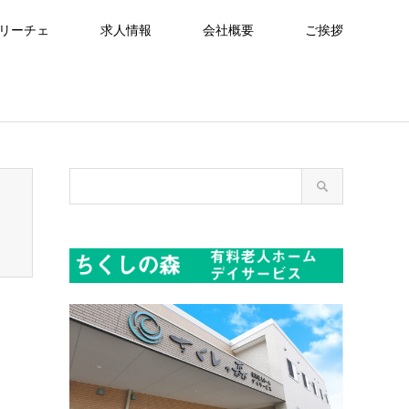
リーチェ
求人情報
会社概要
ご挨拶
readcrumb.php
on line
94