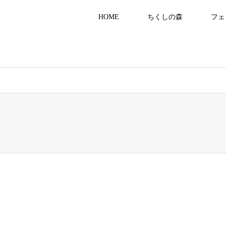
HOME
ちくしの森
フェ
8555/public_html/gracias-kaigo.com/wp-content/themes/gensen_tcd050/b