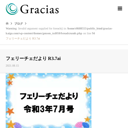
ブログ
Warning
: Invalid argument supplied for foreach() in
/home/r8688555/public_html/gracias-
kaigo.com/wp-content/themes/gensen_tcd050/breadcrumb.php
on line
94
フェリーチェだより R3.7ai
フェリーチェだより R3.7ai
2021.08.15