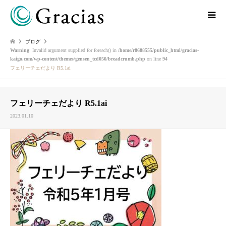
ブログ
Warning
: Invalid argument supplied for foreach() in
/home/r8688555/public_html/gracias-
kaigo.com/wp-content/themes/gensen_tcd050/breadcrumb.php
on line
94
フェリーチェだより R5.1ai
フェリーチェだより R5.1ai
2023.01.10