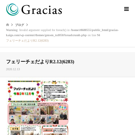
ブログ
Warning
: Invalid argument supplied for foreach() in
/home/r8688555/public_html/gracias-
kaigo.com/wp-content/themes/gensen_tcd050/breadcrumb.php
on line
94
フェリーチェだよりR2.12(6283)
フェリーチェだよりR2.12(6283)
2020.12.13