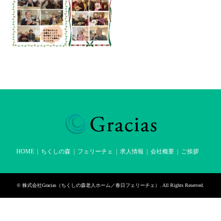
HOME
ちくしの森
フェリーチェ
求人情報
会社概要
ご挨拶
©
株式会社Gracias（ちくしの森老人ホーム／春日フェリーチェ）
. All Rights Reserved.