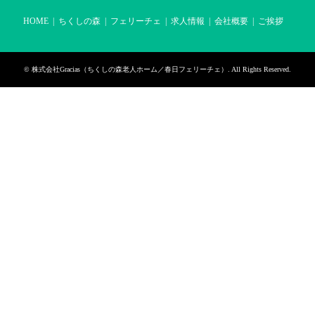
HOME
ちくしの森
フェリーチェ
求人情報
会社概要
ご挨拶
©
株式会社Gracias（ちくしの森老人ホーム／春日フェリーチェ）
. All Rights Reserved.