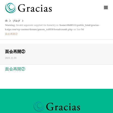
ブログ
Warning
: Invalid argument supplied for foreach() in
/home/r8688555/public_html/gracias-
kaigo.com/wp-content/themes/gensen_tcd050/breadcrumb.php
on line
94
面会再開②
面会再開②
2021.11.01
面会再開②