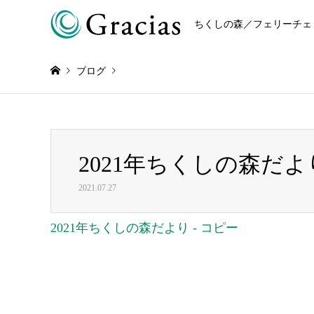
ちくしの森／フェリーチェ
ブログ
Warning
: Invalid argument supplied for foreach() in
/home/r868
2021年ちくしの森だより
2021年ちくしの森だより – コピー
2021.07.27
2021年ちくしの森だより - コピー