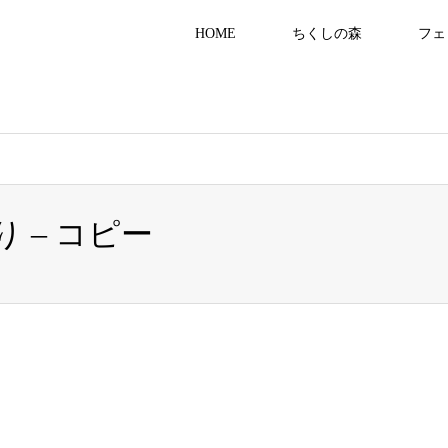
HOME
ちくしの森
フェ
8555/public_html/gracias-kaigo.com/wp-content/themes/gensen_tcd050/b
 – コピー