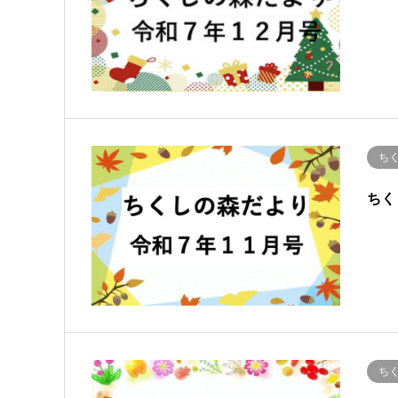
ち
ちく
ち