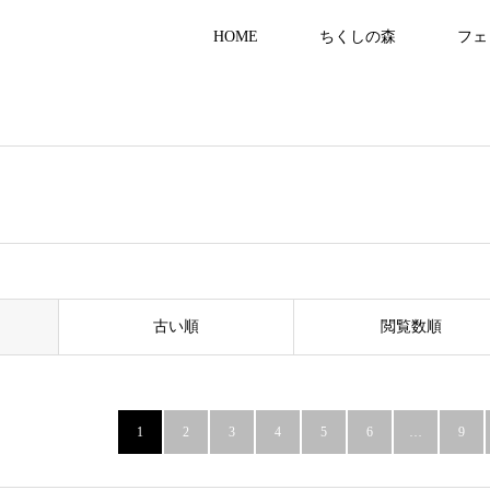
HOME
ちくしの森
フェ
古い順
閲覧数順
1
2
3
4
5
6
…
9