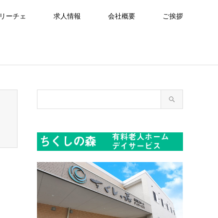
リーチェ
求人情報
会社概要
ご挨拶
readcrumb.php
on line
94