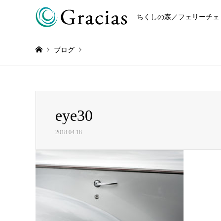
ちくしの森／フェリーチェ
ブログ
Warning
: Invalid argument supplied for foreach() in
/home/r868
eye30
eye30
2018.04.18