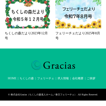
ちくしの森だより2023年12月
フェリーチェだより2025年8月
号
号
HOME
ちくしの森
フェリーチェ
求人情報
会社概要
ご挨拶
©
株式会社Gracias（ちくしの森老人ホーム／春日フェリーチェ）
. All Rights Reserved.