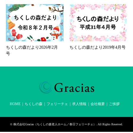
ちくしの森だより2026年2月
ちくしの森だより2019年4月号
号
HOME
ちくしの森
フェリーチェ
求人情報
会社概要
ご挨拶
©
株式会社Gracias（ちくしの森老人ホーム／春日フェリーチェ）
. All Rights Reserved.