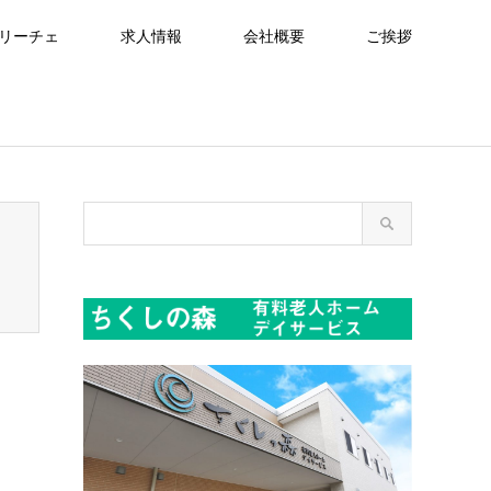
リーチェ
求人情報
会社概要
ご挨拶
readcrumb.php
on line
94