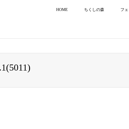
HOME
ちくしの森
フェ
8555/public_html/gracias-kaigo.com/wp-content/themes/gensen_tcd050/b
5011)