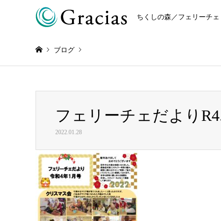
ちくしの森／フェリーチェ
ブログ
Warning
: Invalid argument supplied for foreach() in
/home/r868
フェリーチェだよりR4.1(
フェリーチェだよりR4.1(5011)
2022.01.28