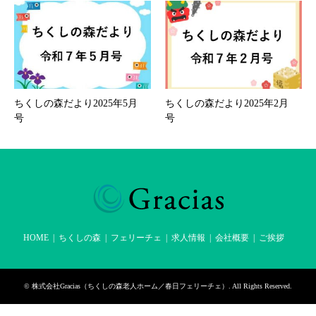
ちくしの森だより2025年5月
ちくしの森だより2025年2月
号
号
HOME
ちくしの森
フェリーチェ
求人情報
会社概要
ご挨拶
©
株式会社Gracias（ちくしの森老人ホーム／春日フェリーチェ）
. All Rights Reserved.