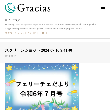
ブログ
Warning
: Invalid argument supplied for foreach() in
/home/r8688555/public_html/gracias-
kaigo.com/wp-content/themes/gensen_tcd050/breadcrumb.php
on line
94
スクリーンショット 2024-07-16 9.41.00
スクリーンショット 2024-07-16 9.41.00
2024.07.16