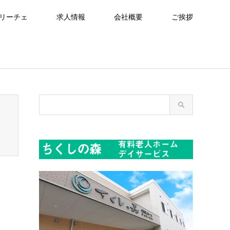
リーチェ
求人情報
会社概要
ご挨拶
readcrumb.php
on line
94