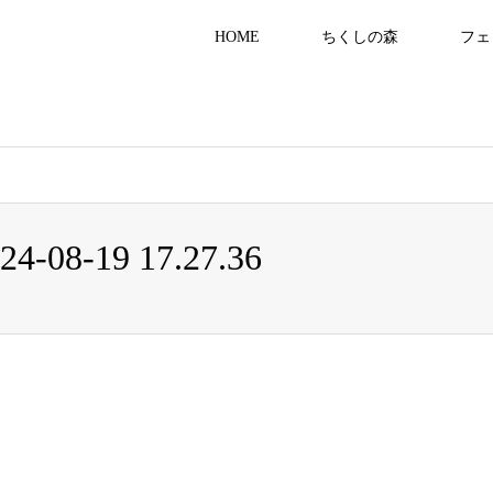
HOME
ちくしの森
フェ
8555/public_html/gracias-kaigo.com/wp-content/themes/gensen_tcd050/b
8-19 17.27.36