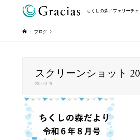
ちくしの森／フェリーチェ
ブログ
Warning
: Invalid argument supplied for foreach() in
/home/r868
スクリーンショット 2024-0
スクリーンショット 2024-08-19 17.27.36
2024.08.19