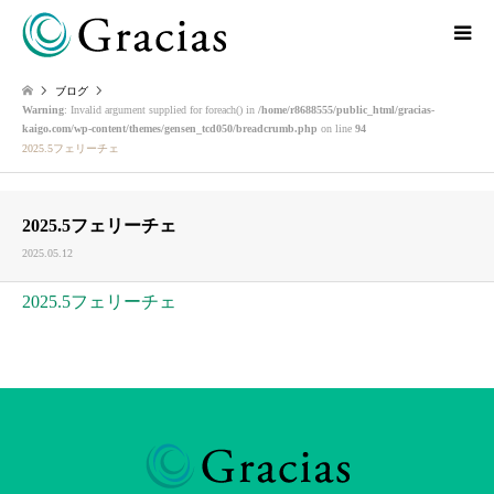
ブログ
Warning
: Invalid argument supplied for foreach() in
/home/r8688555/public_html/gracias-
kaigo.com/wp-content/themes/gensen_tcd050/breadcrumb.php
on line
94
2025.5フェリーチェ
2025.5フェリーチェ
2025.05.12
2025.5フェリーチェ