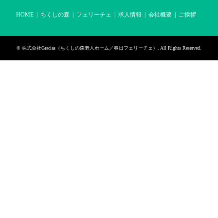
HOME
ちくしの森
フェリーチェ
求人情報
会社概要
ご挨拶
©
株式会社Gracias（ちくしの森老人ホーム／春日フェリーチェ）
. All Rights Reserved.