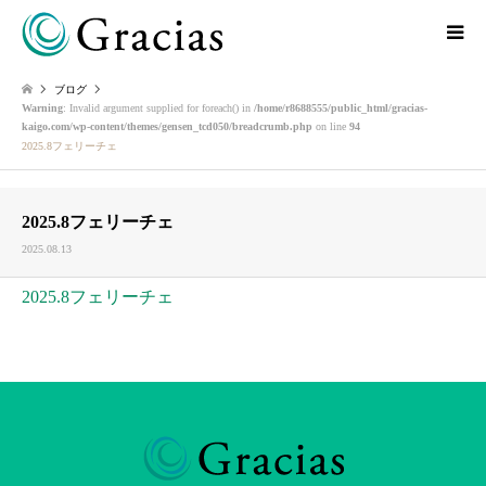
ブログ
Warning
: Invalid argument supplied for foreach() in
/home/r8688555/public_html/gracias-
kaigo.com/wp-content/themes/gensen_tcd050/breadcrumb.php
on line
94
2025.8フェリーチェ
2025.8フェリーチェ
2025.08.13
2025.8フェリーチェ