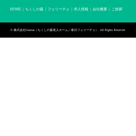
HOME
ちくしの森
フェリーチェ
求人情報
会社概要
ご挨拶
©
株式会社Gracias（ちくしの森老人ホーム／春日フェリーチェ）
. All Rights Reserved.