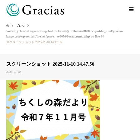
ブログ
Warning
: Invalid argument supplied for foreach() in
/home/r8688555/public_html/gracias-
kaigo.com/wp-content/themes/gensen_tcd050/breadcrumb.php
on line
94
スクリーンショット 2025-11-10 14.47.56
スクリーンショット 2025-11-10 14.47.56
2025.11.10