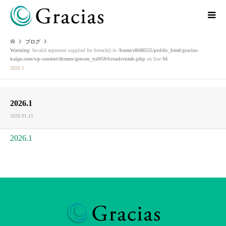
ブログ
Warning
: Invalid argument supplied for foreach() in
/home/r8688555/public_html/gracias-
kaigo.com/wp-content/themes/gensen_tcd050/breadcrumb.php
on line
94
2026.1
2026.1
2026.01.15
2026.1