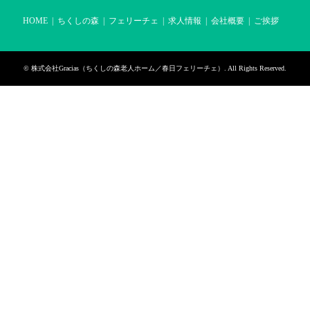
HOME
ちくしの森
フェリーチェ
求人情報
会社概要
ご挨拶
©
株式会社Gracias（ちくしの森老人ホーム／春日フェリーチェ）
. All Rights Reserved.